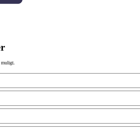
er
 muligt.